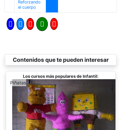
Reforzando
Anterior
el cuerpo
Contenidos que te pueden interesar
Los cursos más populares de Infantil:
-
Piñatas