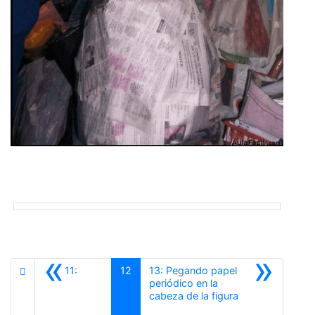
«
»
11:
12
13: Pegando papel
periódico en la
Siguiente
cabeza de la figura