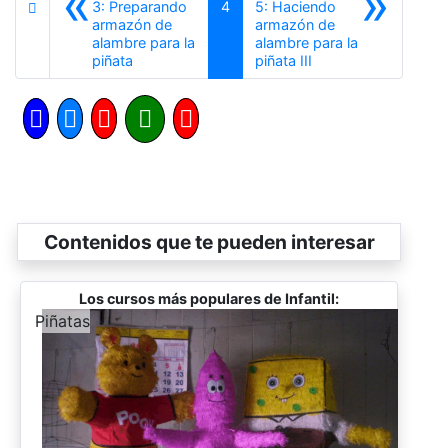
«
»
3: Preparando
4
5: Haciendo
armazón de
armazón de
alambre para la
alambre para la
Anterior
Siguiente
piñata
piñata III
Contenidos que te pueden interesar
Los cursos más populares de Infantil:
-
Piñatas