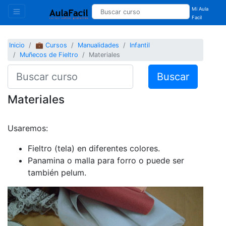
Mi Aula
Facil
Inicio
💼 Cursos
Manualidades
Infantil
Muñecos de Fieltro
Materiales
Buscar
Materiales
Usaremos:
Fieltro (tela) en diferentes colores.
Panamina o malla para forro o puede ser
también pelum.