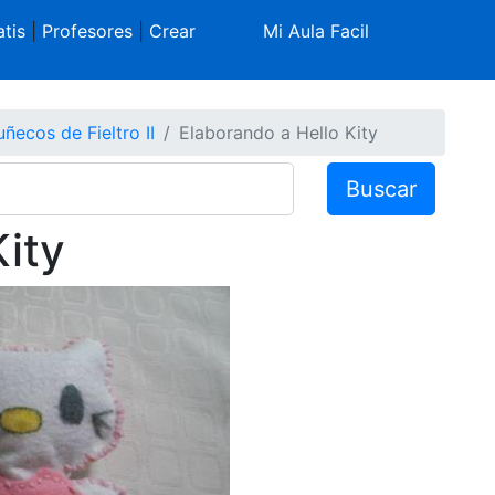
tis
|
Profesores
|
Crear
Mi Aula Facil
ñecos de Fieltro II
Elaborando a Hello Kity
Buscar
Kity