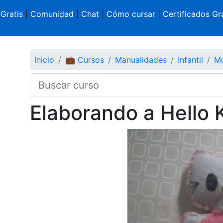
 Gratis
|
Comunidad
|
Chat
|
Cómo cursar
|
Certificados Gra
Inicio
💼 Cursos
Manualidades
Infantil
Mu
Elaborando a Hello 