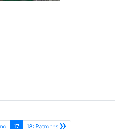
»
Anterior
Siguiente
eno
17
18: Patrones