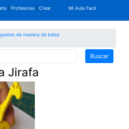
tis
|
Profesores
|
Crear
Mi Aula Facil
guetes de madera de balsa
Buscar
 Jirafa