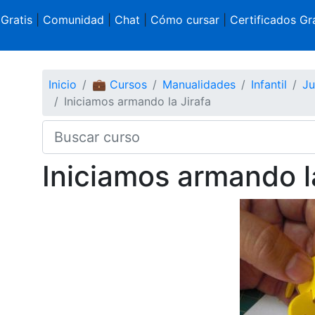
 Gratis
|
Comunidad
|
Chat
|
Cómo cursar
|
Certificados Gra
Inicio
💼 Cursos
Manualidades
Infantil
Ju
Iniciamos armando la Jirafa
Iniciamos armando la