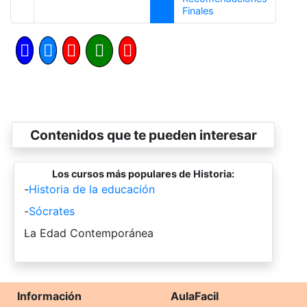
Siguiente
Finales
Contenidos que te pueden interesar
Los cursos más populares de Historia:
-
Historia de la educación
-
Sócrates
-
La Edad Contemporánea
Información
AulaFacil