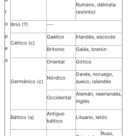
Rumano, dálmata
r
(extinto)
o
Ilirio (?)
---
p
Gaélico
Irlandés, escocés
Céltico (c)
e
Britonio
Galés, bretón
o
Oriental
Gótico
Danés, noruego,
Nórdico
Germánico (c)
sueco, islandés
Alemán, neerlandés,
Occidental
inglés
Antiguo
Báltico (s)
Lituano, letón
báltico
Ruso,