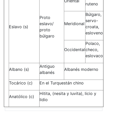
Oriental
ruteno
Búlgaro,
Proto
servo-
eslavo/
Meridional
Eslavo (s)
croata,
proto
esloveno
búlgaro
Polaco,
Occidental
checo,
eslovaco
Antiguo
Albano (s)
Albanés moderno
albanés
Tocárico (c)
En el Turquestán chino
Hitita, (nesita y luvita), licio y
Anatólico (c)
lidio