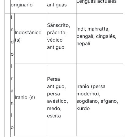
Lenguas actuales
originario
antiguas
I
Sánscrito,
Indi, mahratta,
n
Indostánico
prácrito,
bengalí, cingalés,
(s)
védico
d
nepalí
antiguo
o
i
r
Persa
antiguo,
Iranio (persa
a
persa
moderno),
Iranio (s)
avéstico,
sogdiano, afgano,
n
medo,
kurdo
i
escita
o