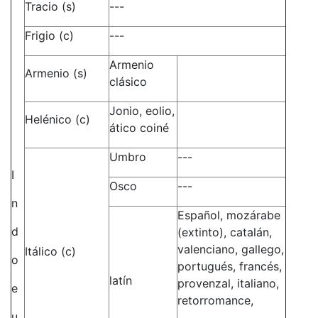
Tracio (s)
---
Frigio (c)
---
Armenio
Armenio (s)
clásico
Jonio, eolio,
Helénico (c)
ático coiné
Umbro
---
I
Osco
---
n
Español, mozárabe
d
(extinto), catalán,
valenciano, gallego,
Itálico (c)
o
portugués, francés,
latín
provenzal, italiano,
e
retorromance,
u