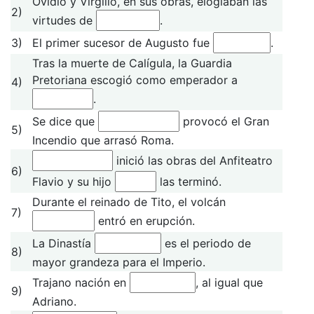
Ovidio y Virgilio, en sus obras, elogiaban las
2)
virtudes de
.
3)
El primer sucesor de Augusto fue
.
Tras la muerte de Calígula, la Guardia
Pretoriana escogió como emperador a
4)
.
Se dice que
provocó el Gran
5)
Incendio que arrasó Roma.
inició las obras del Anfiteatro
6)
Flavio y su hijo
las terminó.
Durante el reinado de Tito, el volcán
7)
entró en erupción.
La Dinastía
es el periodo de
8)
mayor grandeza para el Imperio.
Trajano nación en
, al igual que
9)
Adriano.