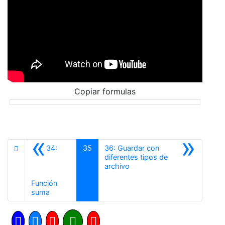
Copiar formulas
«
»
34:
35
36: Guardar con
diferentes tipos de
Siguiente
archivo
Función
Anterior
suma