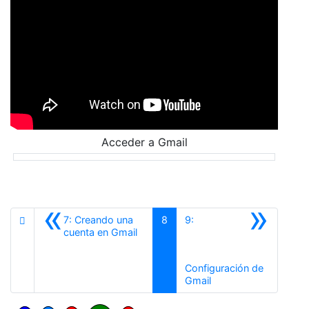
Acceder a Gmail
«
»
7: Creando una
8
9:
Anterior
cuenta en Gmail
Configuración de
Siguiente
Gmail