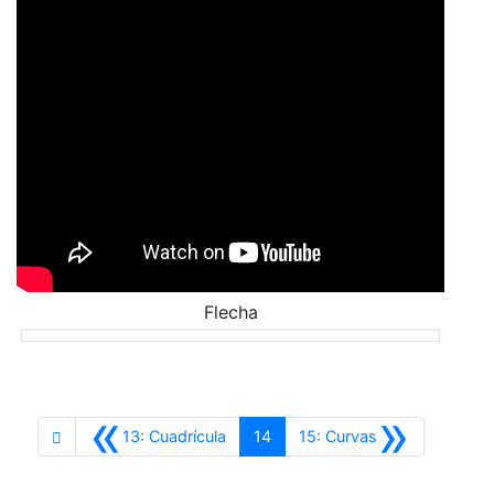
Flecha
«
»
Anterior
Siguiente
13: Cuadrícula
14
15: Curvas