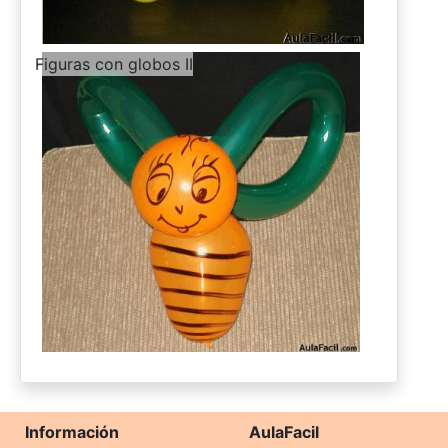
-
Figuras con globos II
Información
AulaFacil