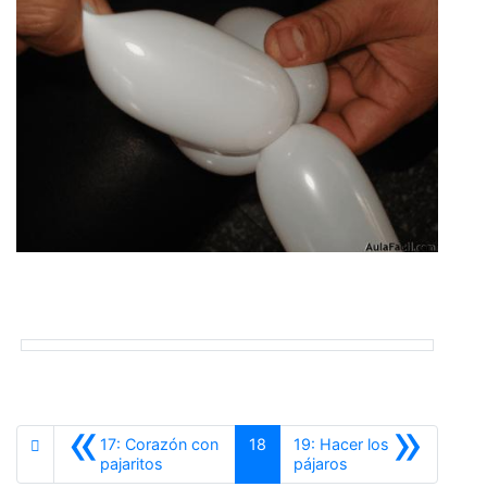
«
»
17: Corazón con
18
19: Hacer los
Anterior
Siguiente
pajaritos
pájaros