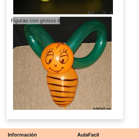
-
Figuras con globos II
Información
AulaFacil