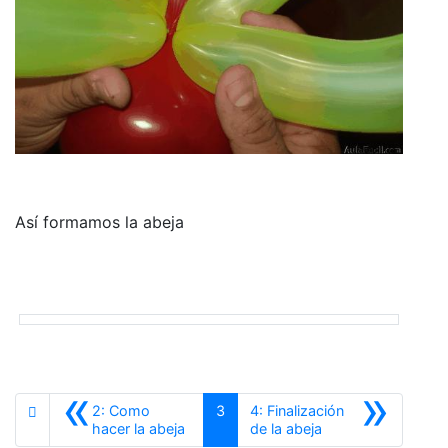
Así formamos la abeja
«
»
2: Como
3
4: Finalización
Anterior
Siguiente
hacer la abeja
de la abeja