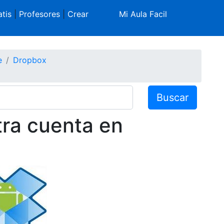
tis
|
Profesores
|
Crear
Mi Aula Facil
e
Dropbox
Buscar
tra cuenta en