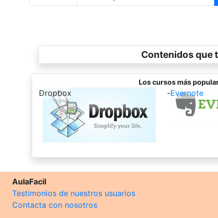
Contenidos que t
Los cursos más popular
-
Dropbox
-
Evernote
AulaFacil
Testimonios de nuestros usuarios
Contacta con nosotros