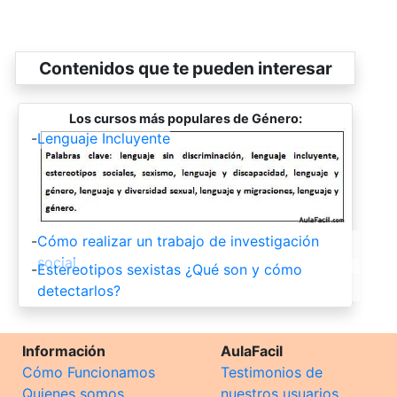
Contenidos que te pueden interesar
Los cursos más populares de Género:
-
Lenguaje Incluyente
-
Cómo realizar un trabajo de investigación
social
-
Estereotipos sexistas ¿Qué son y cómo
detectarlos?
Información
AulaFacil
Cómo Funcionamos
Testimonios de
Quienes somos
nuestros usuarios