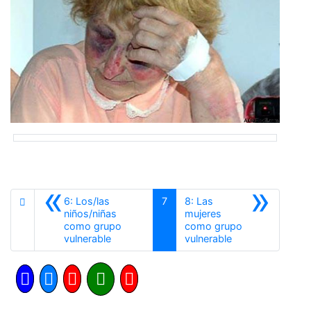
«
»
6: Los/las
7
8: Las
niños/niñas
mujeres
como grupo
como grupo
Anterior
Siguiente
vulnerable
vulnerable