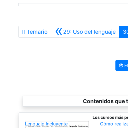
«
Ante
Temario
29: Uso del lenguaje
3
El
Contenidos que t
Los cursos más p
-
Lenguaje Incluyente
-
Cómo realiza