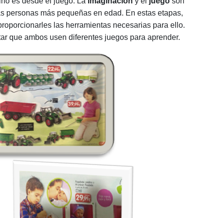
ino es desde el juego. La
imaginación
y el
juego
son
as personas más pequeñas en edad. En estas etapas,
proporcionarles las herramientas necesarias para ello.
entar que ambos usen diferentes juegos para aprender.