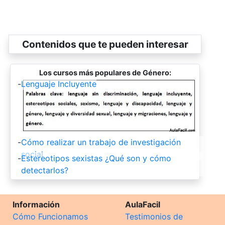
Contenidos que te pueden interesar
Los cursos más populares de Género:
-
Lenguaje Incluyente
-
Cómo realizar un trabajo de investigación
social
-
Estereotipos sexistas ¿Qué son y cómo
detectarlos?
Información
AulaFacil
Cómo Funcionamos
Testimonios de