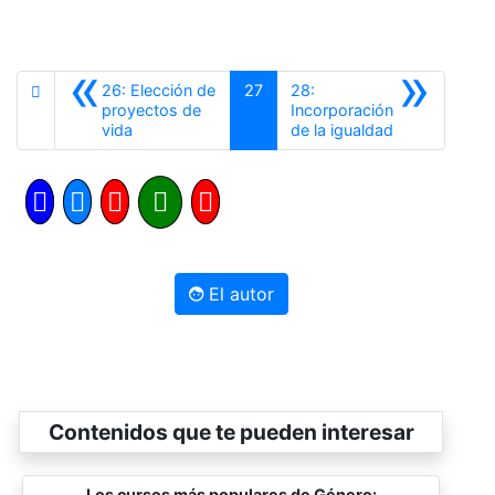
«
»
26: Elección de
27
28:
proyectos de
Incorporación
Anterior
Siguiente
vida
de la igualdad
El autor
Contenidos que te pueden interesar
Los cursos más populares de Género: