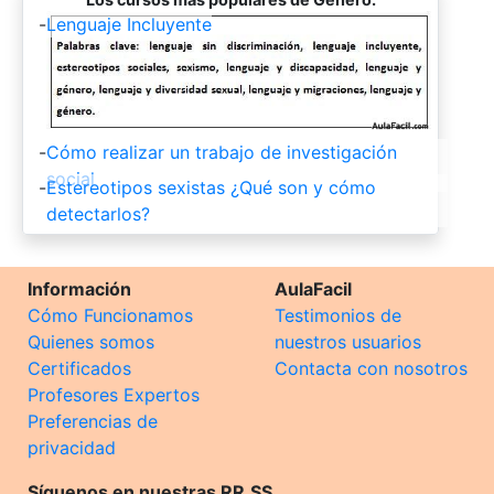
-
Lenguaje Incluyente
-
Cómo realizar un trabajo de investigación
social
-
Estereotipos sexistas ¿Qué son y cómo
detectarlos?
Información
AulaFacil
Cómo Funcionamos
Testimonios de
Quienes somos
nuestros usuarios
Certificados
Contacta con nosotros
Profesores Expertos
Preferencias de
privacidad
Síguenos en nuestras RR.SS.