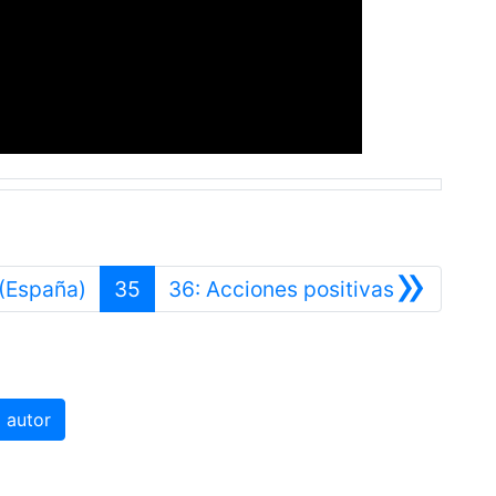
»
Anterior
Siguiente
 (España)
35
36: Acciones positivas
 autor