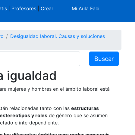
tis
|
Profesores
|
Crear
Mi Aula Facil
ro
Desigualdad laboral. Causas y soluciones
Buscar
a igualdad
ara mujeres y hombres en el ámbito laboral está
tán relacionadas tanto con las
estructuras
estereotipos y roles
de género que se asumen
ctado e interdependiente.
n los diferentes ámbitos para poder conseguir