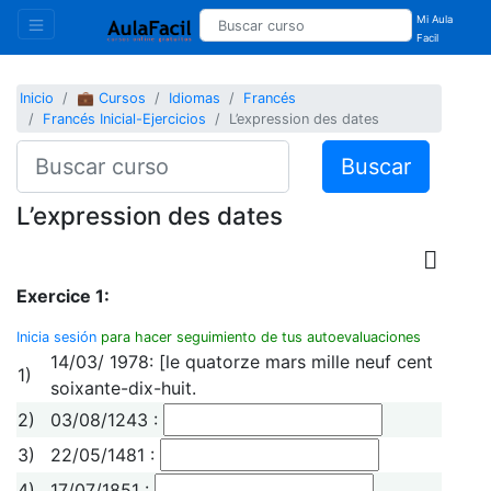
Mi Aula
Facil
Inicio
💼 Cursos
Idiomas
Francés
Francés Inicial-Ejercicios
L’expression des dates
Buscar
L’expression des dates
Exercice 1:
Inicia sesión
para hacer seguimiento de tus autoevaluaciones
14/03/ 1978: [le quatorze mars mille neuf cent
1)
soixante-dix-huit.
2)
03/08/1243 :
3)
22/05/1481 :
4)
17/07/1851 :