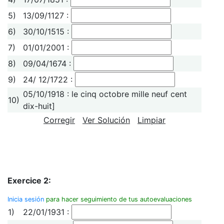
5)
13/09/1127 :
6)
30/10/1515 :
7)
01/01/2001 :
8)
09/04/1674 :
9)
24/ 12/1722 :
05/10/1918 : le cinq octobre mille neuf cent
10)
dix-huit]
Corregir
Ver Solución
Limpiar
Exercice 2:
Inicia sesión
para hacer seguimiento de tus autoevaluaciones
1)
22/01/1931 :