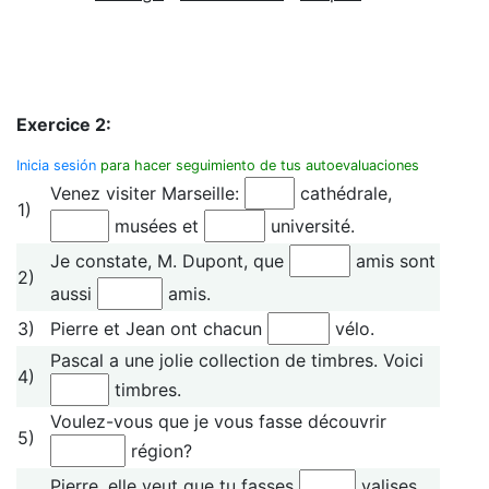
Exercice 2:
Inicia sesión
para hacer seguimiento de tus autoevaluaciones
Venez visiter Marseille:
cathédrale,
1)
musées et
université.
Je constate, M. Dupont, que
amis sont
2)
aussi
amis.
3)
Pierre et Jean ont chacun
vélo.
Pascal a une jolie collection de timbres. Voici
4)
timbres.
Voulez-vous que je vous fasse découvrir
5)
région?
Pierre, elle veut que tu fasses
valises