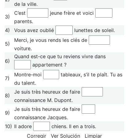
de la ville.
C’est
jeune frère et voici
3)
parents.
4)
Vous avez oublié
lunettes de soleil.
Merci, je vous rends les clés de
5)
voiture.
Quand est-ce que tu reviens vivre dans
6)
appartement ?
Montre-moi
tableaux, s’il te plaît. Tu as
7)
du talent.
Je suis très heureux de faire
8)
connaissance M. Dupont.
Je suis très heureux de faire
9)
connaissance Jacques.
10)
Il adore
chiens. Il en a trois.
Corregir
Ver Solución
Limpiar