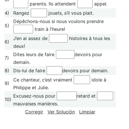
parents. Ils attendent
appel.
4)
Rangez
jouets, s’il vous plait.
Dépêchons-nous si nous voulons prendre
5)
train à l’heure!
J’en ai assez de
histoires à tous les
6)
deux!
Dites leurs de faire
devoirs pour
7)
demain.
8)
Dis-lui de faire
devoirs pour demain.
Ce chanteur, c’est vraiment
idole à
9)
Philippe et Julie.
Excusez-nous pour
retard et
10)
mauvaises manières.
Corregir
Ver Solución
Limpiar