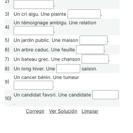
2)
.
3)
Un cri aigu. Une plainte
.
Un témoignage ambigu. Une relation
4)
.
5)
Un jardin public. Une maison
.
6)
Un arbre caduc. Une feuille
.
7)
Un bateau grec. Une chanson
.
8)
Un long hiver. Une
saison.
Un cancer bénin. Une tumeur
9)
.
Un candidat favori. Une candidate
10)
.
Corregir
Ver Solución
Limpiar