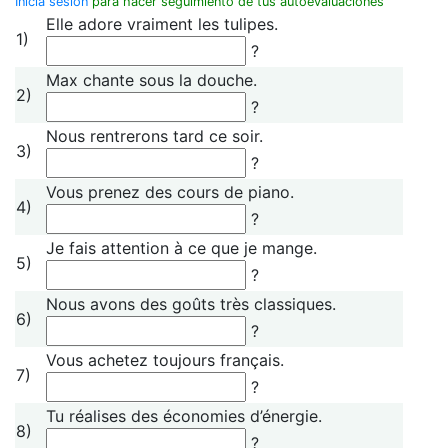
Inicia sesión
para hacer seguimiento de tus autoevaluaciones
Elle adore vraiment les tulipes.
1)
?
Max chante sous la douche.
2)
?
Nous rentrerons tard ce soir.
3)
?
Vous prenez des cours de piano.
4)
?
Je fais attention à ce que je mange.
5)
?
Nous avons des goûts très classiques.
6)
?
Vous achetez toujours français.
7)
?
Tu réalises des économies d’énergie.
8)
?