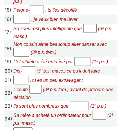
p.s.)
15)
Peigne-
; tu t'es décoiffé
16)
, je veux bien me laver
Sa soeur est plus intelligente que
(3ª p.s.
17)
masc.)
Mon cousin aime beaucoup aller danser avec
18)
(3ª p.s. fem.)
19)
Cet athlète a été entraîné par
(1ª p.s.)
20)
Dis-
(3ª p.s. masc.) ce qu'il doit faire
21)
, tu es un peu extravagant
Écoute-
(3ª p.s. fem.) avant de prendre une
22)
décision
23)
Ils sont plus nombreux que
(1º p.p.)
Sa mère a acheté un ordinnateur pour
(3ª
24)
p.s. masc.)