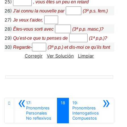
25)
, vous êtes un peu en retard
26)
J'ai connu la nouvelle par
(3ª p.s. fem.)
27)
Je veux t'aider,
28)
Êtes-vous sorti avec
(3ª p.p. masc.)?
29)
Qu'est-ce que tu penses de
(1ª p.p.)?
30)
Regarde-
(3ª p.p.) et dis-moi ce qu'ils font
Corregir
Ver Solución
Limpiar
«
»
17:
18
19:
Pronombres
Pronombres
Personales
Interrogativos
Anterior
Siguiente
No reflexivos
Compuestos