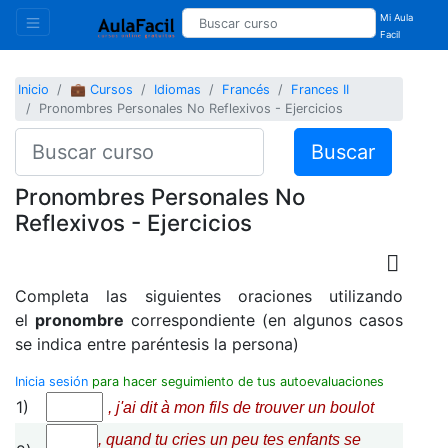
Mi Aula
Facil
Inicio
💼 Cursos
Idiomas
Francés
Frances II
Pronombres Personales No Reflexivos - Ejercicios
Buscar
Pronombres Personales No
Reflexivos - Ejercicios
Completa las siguientes oraciones utilizando
el
pronombre
correspondiente (en algunos casos
se indica entre paréntesis la persona)
Inicia sesión
para hacer seguimiento de tus autoevaluaciones
1)
, j'ai dit à mon fils de trouver un boulot
, quand tu cries un peu tes enfants se