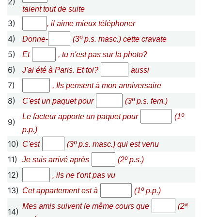
2)
taient tout de suite
3)
, il aime mieux téléphoner
4)
Donne-
(3º p.s. masc.) cette cravate
5)
Et
, tu n'est pas sur la photo?
6)
J'ai été à Paris. Et toi?
aussi
7)
, Ils pensent à mon anniversaire
8)
C'est un paquet pour
(3º p.s. fem.)
Le facteur apporte un paquet pour
(1º
9)
p.p.)
10)
C'est
(3º p.s. masc.) qui est venu
11)
Je suis arrivé après
(2º p.s.)
12)
, ils ne t'ont pas vu
13)
Cet appartement est à
(1º p.p.)
Mes amis suivent le même cours que
(2ª
14)