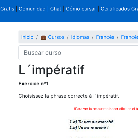
 Gratis
|
Comunidad
|
Chat
|
Cómo cursar
|
Certificados Gra
Inicio
💼 Cursos
Idiomas
Francés
Francés
L´impératif
Exercice nº1
Choisissez la phrase correcte à l´impératif.
(Para ver la respuesta hacer click en el t