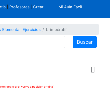
tis
|
Profesores
|
Crear
Mi Aula Facil
 Elemental. Ejercicios
L´impératif
Buscar
exto; doble click vuelve a posición original)