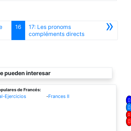
»
e
16
17: Les pronoms
Siguiente
compléments directs
e pueden interesar
pulares de Francés:
al-Ejercicios
-
Frances II