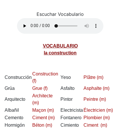
Escuchar Vocabulario
VOCABULARIO
la construction
Construction
Construcción
Yeso
Plâtre (m)
(f)
Grúa
Grue (f)
Asfalto
Asphalte (m)
Architecte
Arquitecto
Pintor
Peintre (m)
(m)
Albañil
Maçon (m)
Electricista
Électricien (m)
Cemento
Ciment (m)
Fontanero
Plombier (m)
Hormigón
Béton (m)
Cimiento
Ciment (m)