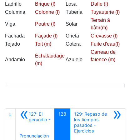
Ladrillo
Brique (f)
Losa
Dalle (f)
Columna
Colonne (f)
Tubería
Tuyauterie (f)
Terrain à
Viga
Poutre (f)
Solar
bâtir(m)
Fachada
Façade (f)
Grieta
Crevasse (f)
Tejado
Toit (m)
Gotera
Fuite d'eau(f)
Carreau de
Échafaudage
Andamio
Azulejo
faïence (m)
(m)
«
»
127: El
128
129: Repaso de
gerundio -
los tiempos
pasados -
Siguiente
Ejercicios
Anterior
Pronunciación