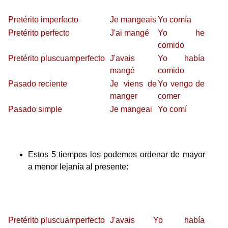
Pretérito imperfecto
Je mangeais
Yo comía
Pretérito perfecto
J'ai mangé
Yo he
comido
Pretérito pluscuamperfecto
J'avais
Yo había
mangé
comido
Pasado reciente
Je viens de
Yo vengo de
manger
comer
Pasado simple
Je mangeai
Yo comí
Estos 5 tiempos los podemos ordenar de mayor
a menor lejanía al presente:
Pretérito pluscuamperfecto
J'avais
Yo había