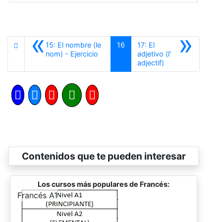
«
»
15: El nombre (le
16
17: El
Anterior
nom) - Ejercicio
adjetivo (l'
Siguiente
adjectif)
Contenidos que te pueden interesar
Los cursos más populares de Francés:
-
Francés A1