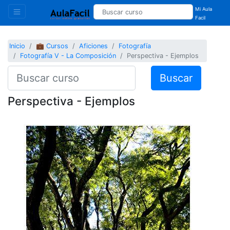
Mi Aula
Facil
Inicio
💼 Cursos
Aficiones
Fotografía
Fotografía V - La Composición
Perspectiva - Ejemplos
Buscar
Perspectiva - Ejemplos