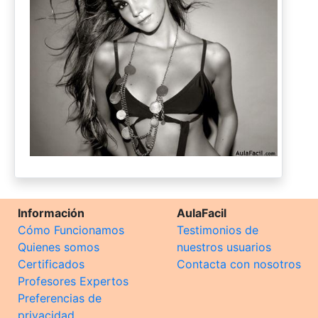
Información
AulaFacil
Cómo Funcionamos
Testimonios de
Quienes somos
nuestros usuarios
Certificados
Contacta con nosotros
Profesores Expertos
Preferencias de
privacidad