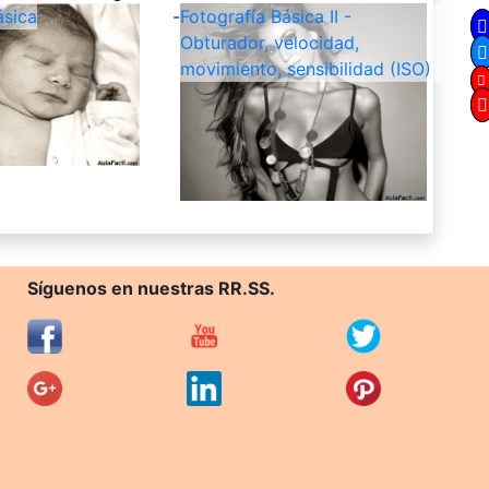
ásica
-
Fotografía Básica II -
Obturador, velocidad,
movimiento, sensibilidad (ISO)
Síguenos en nuestras RR.SS.