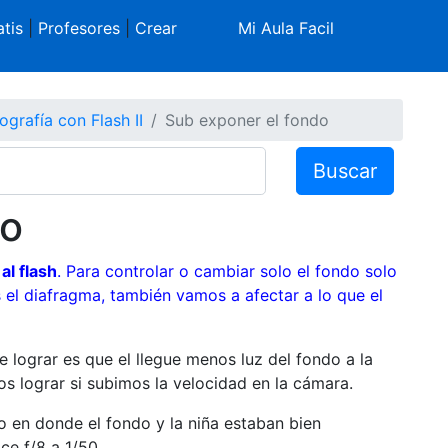
tis
|
Profesores
|
Crear
Mi Aula Facil
ografía con Flash II
Sub exponer el fondo
Buscar
do
al flash
. Para controlar o cambiar solo el fondo solo
 el diafragma, también vamos a afectar a lo que el
lograr es que el llegue menos luz del fondo a la
 lograr si subimos la velocidad en la cámara.
o en donde el fondo y la niña estaban bien
ce f/8 a 1/50.