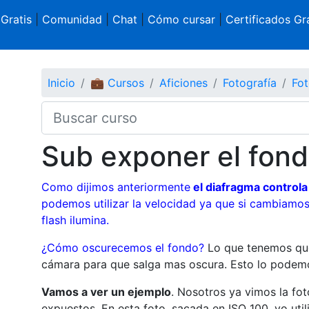
 Gratis
|
Comunidad
|
Chat
|
Cómo cursar
|
Certificados Gra
Inicio
💼 Cursos
Aficiones
Fotografía
Fot
Sub exponer el fon
Como dijimos anteriormente
el diafragma controla 
podemos utilizar la velocidad ya que si cambiamos
flash ilumina.
¿Cómo oscurecemos el fondo?
Lo que tenemos que 
cámara para que salga mas oscura. Esto lo podemos
Vamos a ver un ejemplo
. Nosotros ya vimos la fot
expuestos. En esta foto, sacada en ISO 100, yo utili