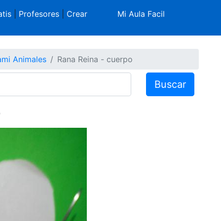
tis
|
Profesores
|
Crear
Mi Aula Facil
ami Animales
Rana Reina - cuerpo
Buscar
o