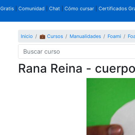
 Gratis
|
Comunidad
|
Chat
|
Cómo cursar
|
Certificados Gra
Inicio
💼 Cursos
Manualidades
Foami
Fo
Rana Reina - cuerp