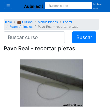
Mi Aula
Facil
Inicio
💼 Cursos
Manualidades
Foami
Foami Animales
Pavo Real - recortar piezas
Buscar
Pavo Real - recortar piezas