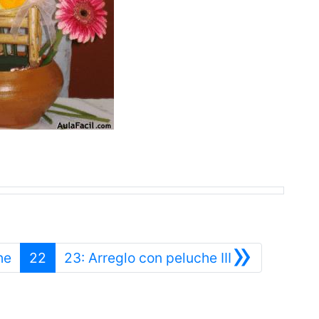
»
Anterior
Siguiente
he
22
23: Arreglo con peluche III