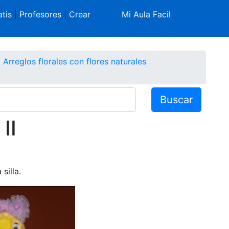
tis
|
Profesores
|
Crear
Mi Aula Facil
Arreglos florales con flores naturales
Buscar
II
silla.