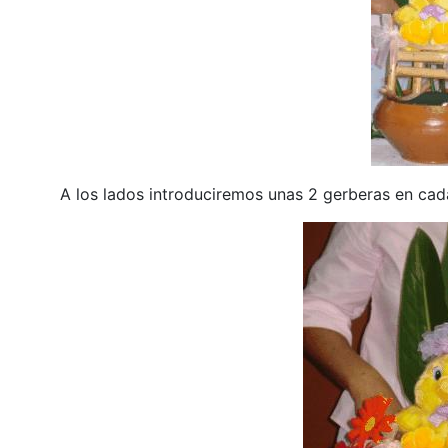
A los lados introduciremos unas 2 gerberas en cad