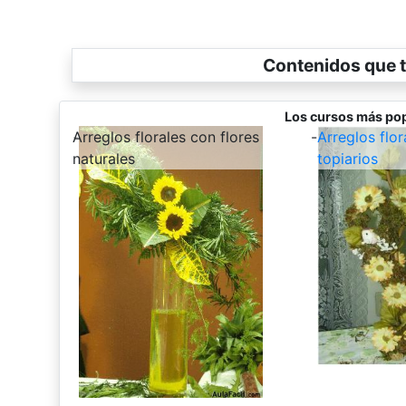
Contenidos que t
Los cursos más pop
-
Arreglos florales con flores
-
Arreglos flo
naturales
topiarios