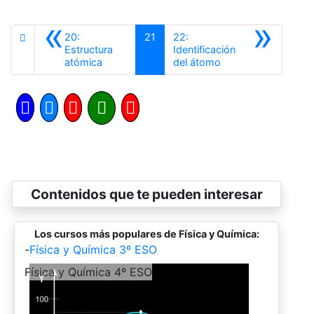
«
»
20:
21
22:
Estructura
Identificación
Anterior
Siguiente
atómica
del átomo
Contenidos que te pueden interesar
Los cursos más populares de Física y Química:
-
Física y Química 3º ESO
-
Física y Química 4º ESO