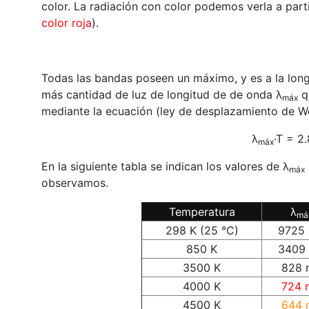
color. La radiación con color podemos verla a par
color roja
).
Todas las bandas poseen un máximo, y es a la long
más cantidad de luz de longitud de de onda λ
qu
máx
mediante la ecuación (ley de desplazamiento de We
λ
·T = 2
máx
En la siguiente tabla se indican los valores de λ
máx
observamos.
Temperatura
λ
má
298 K (25 °C)
9725
850 K
3409
3500 K
828 
4000 K
724 
4500 K
644 