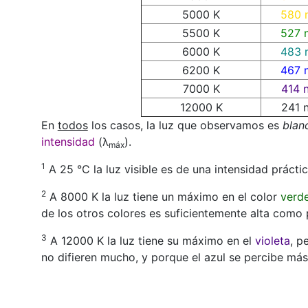
5000 K
580 
5500 K
527 
6000 K
483 
6200 K
467 
7000 K
414 
12000 K
241 
En
todos
los casos, la luz que observamos es
blan
intensidad
(λ
).
máx
1
A 25 °C la luz visible es de una intensidad prácti
2
A 8000 K la luz tiene un máximo en el color
verd
de los otros colores es suficientemente alta como
3
A 12000 K la luz tiene su máximo en el
violeta
, p
no difieren mucho, y porque el azul se percibe más 