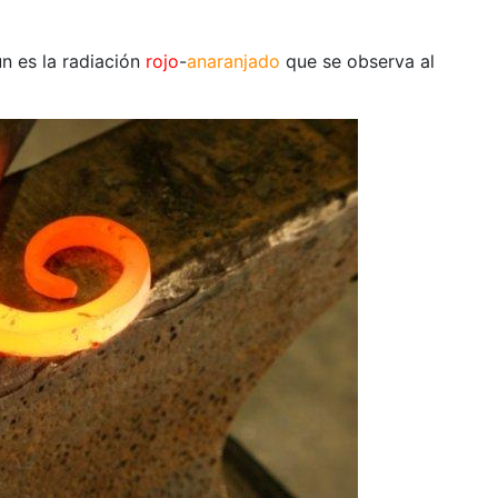
n es la radiación
rojo
-
anaranjado
que se observa al