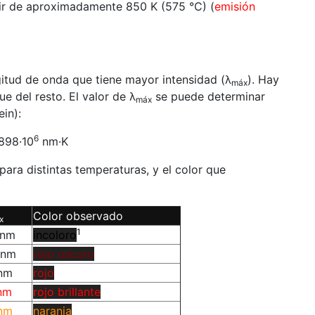
tir de aproximadamente 850 K (575 °C) (
emisión
itud de onda que tiene mayor intensidad (λ
). Hay
máx
e del resto. El valor de λ
se puede determinar
máx
in):
6
.898·10
nm·K
para distintas temperaturas, y el color que
Color observado
x
1
 nm
incoloro
 nm
rojo oscuro
nm
rojo
nm
rojo brillante
nm
naranja