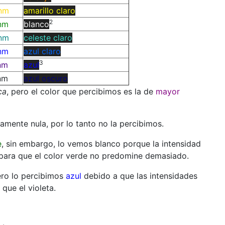
nm
amarillo claro
2
nm
blanco
nm
celeste claro
nm
azul claro
3
nm
azul
nm
azul oscuro
ca
, pero el color que percibimos es la de
mayor
camente nula, por lo tanto no la percibimos.
e
, sin embargo, lo vemos blanco porque la intensidad
 para que el color verde no predomine demasiado.
ero lo percibimos
azul
debido a que las intensidades
que el violeta.