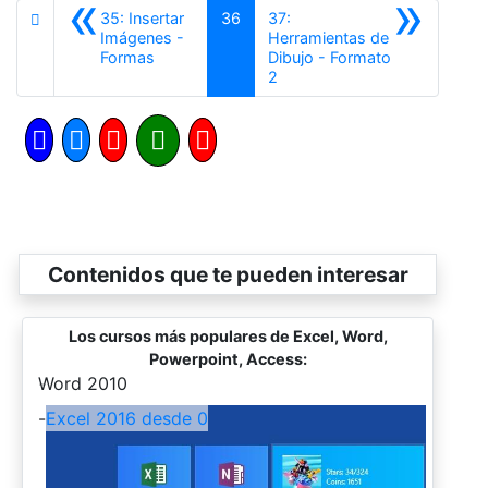
«
»
35: Insertar
36
37:
Imágenes -
Herramientas de
Anterior
Formas
Dibujo - Formato
Siguiente
2
Contenidos que te pueden interesar
Los cursos más populares de Excel, Word,
Powerpoint, Access:
-
Word 2010
-
Excel 2016 desde 0