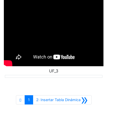
UF_3
»
Siguiente
1
2: Insertar Tabla Dinámica