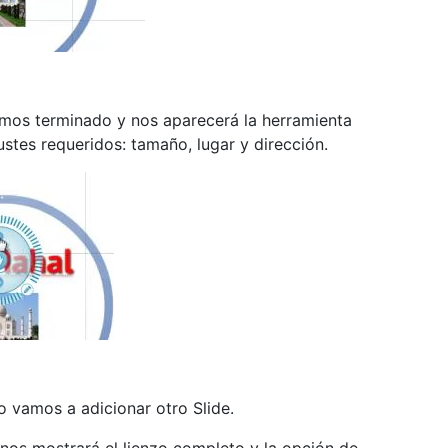
mos terminado y nos aparecerá la herramienta
ustes requeridos: tamaño, lugar y dirección.
vamos a adicionar otro Slide.
y nos mostrará el lienzo completo y la opción de