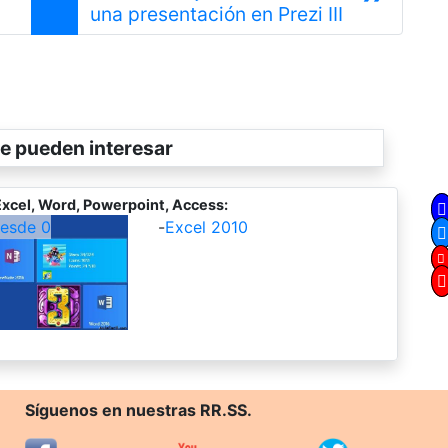
Anterior
Siguiente
una presentación en Prezi III
e pueden interesar
xcel, Word, Powerpoint, Access:
desde 0
-
Excel 2010
Síguenos en nuestras RR.SS.