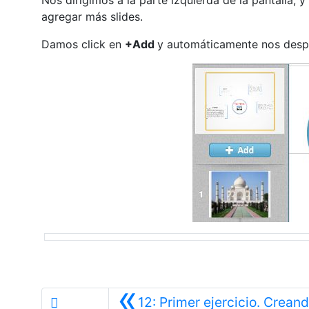
agregar más slides.
Damos click en
+Add
y automáticamente nos despli
«
12: Primer ejercicio. Crean