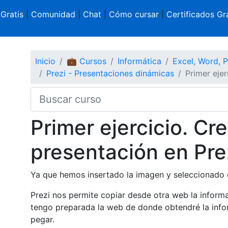
 Gratis
|
Comunidad
|
Chat
|
Cómo cursar
|
Certificados Gra
Inicio
💼 Cursos
Informática
Excel, Word, 
Prezi - Presentaciones dinámicas
Primer ejer
Primer ejercicio. C
presentación en Prez
Ya que hemos insertado la imagen y seleccionado e
Prezi nos permite copiar desde otra web la inform
tengo preparada la web de donde obtendré la infor
pegar.