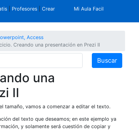
tis
|
Profesores
|
Crear
Mi Aula Facil
Powerpoint, Access
cicio. Creando una presentación en Prezi II
Buscar
reando una
i II
l tamaño, vamos a comenzar a editar el texto.
ación del texto que deseamos; en este ejemplo ya
mación, y solamente será cuestión de copiar y