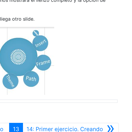
ega otro slide.
»
do
13
14: Primer ejercicio. Creando