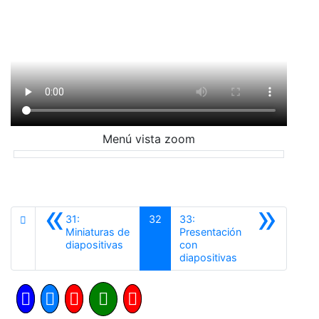
Menú vista zoom
«
»
31:
32
33:
Miniaturas de
Presentación
Anterior
diapositivas
con
Siguiente
diapositivas