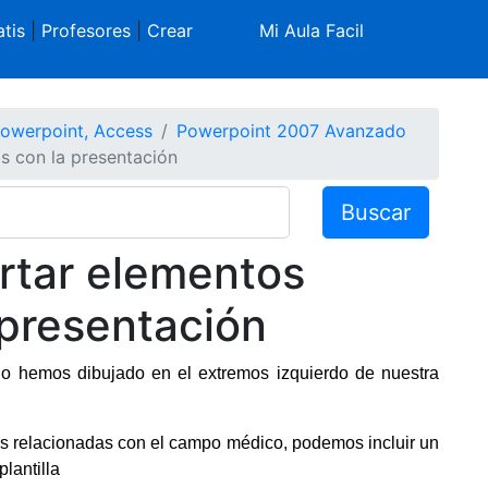
tis
|
Profesores
|
Crear
Mi Aula Facil
Powerpoint, Access
Powerpoint 2007 Avanzado
os con la presentación
Buscar
sertar elementos
 presentación
o hemos dibujado en el extremos izquierdo de nuestra
sas relacionadas con el campo médico, podemos incluir un
lantilla