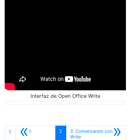
Interfaz de Open Office Write
«
»
1:
2
3: Comenzando con
Siguiente
Write