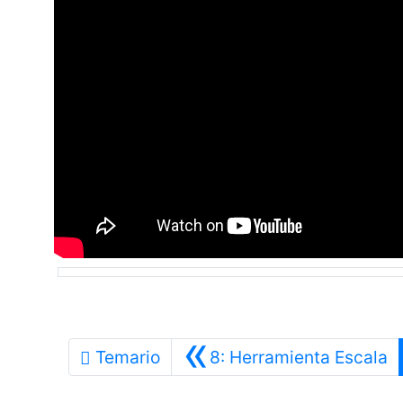
«
A
Temario
8: Herramienta Escala