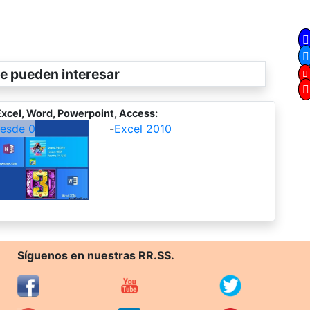
e pueden interesar
xcel, Word, Powerpoint, Access:
desde 0
-
Excel 2010
Síguenos en nuestras RR.SS.