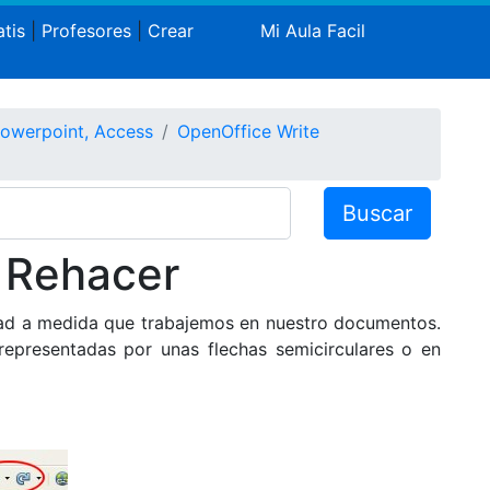
tis
|
Profesores
|
Crear
Mi Aula Facil
Powerpoint, Access
OpenOffice Write
Buscar
 Rehacer
dad a medida que trabajemos en nuestro documentos.
 representadas por unas flechas semicirculares o en