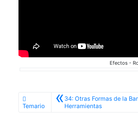
Efectos - R
«
34: Otras Formas de la Ba
Anterior
Temario
Herramientas