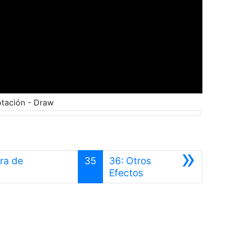
otación - Draw
»
rra de
35
36: Otros
Siguiente
Efectos