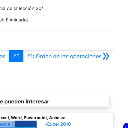
a de la lección 20ª
sh Eliminado]
»
Anterior
Siguiente
cas
20
21: Orden de las operaciones
e pueden interesar
xcel, Word, Powerpoint, Access:
desde 0
-
Excel 2010