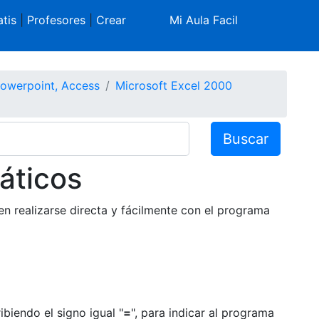
tis
|
Profesores
|
Crear
Mi Aula Facil
Powerpoint, Access
Microsoft Excel 2000
Buscar
áticos
 realizarse directa y fácilmente con el programa
iendo el signo igual "
=
", para indicar al programa