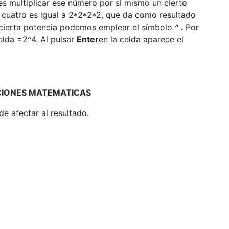
es multiplicar ese número por si mismo un cierto
 cuatro es igual a 2*2*2*2, que da como resultado
 cierta potencia podemos emplear el símbolo
^ .
Por
elda =2^4. Al pulsar
Enter
en la celda aparece el
ACIONES MATEMATICAS
e afectar al resultado.