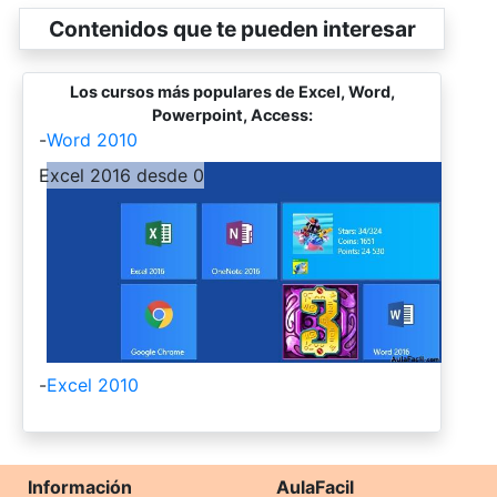
Contenidos que te pueden interesar
Los cursos más populares de Excel, Word,
Powerpoint, Access:
-
Word 2010
-
Excel 2016 desde 0
-
Excel 2010
Información
AulaFacil