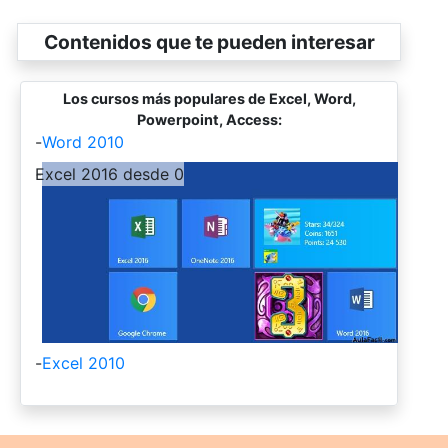
Contenidos que te pueden interesar
Los cursos más populares de Excel, Word,
Powerpoint, Access:
-
Word 2010
-
Excel 2016 desde 0
-
Excel 2010