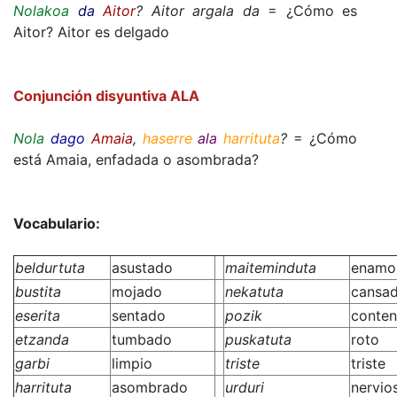
Nolakoa
da
Aitor
? Aitor argala da
= ¿Cómo es
Aitor? Aitor es delgado
Conjunción disyuntiva ALA
Nola
dago
Amaia
,
haserre
ala
harrituta
?
= ¿Cómo
está Amaia, enfadada o asombrada?
Vocabulario:
beldurtuta
asustado
maiteminduta
enamo
bustita
mojado
nekatuta
cansa
eserita
sentado
pozik
conten
etzanda
tumbado
puskatuta
roto
garbi
limpio
triste
triste
harrituta
asombrado
urduri
nervio