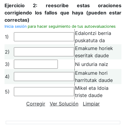
Ejercicio 2: reescribe estas oraciones
corrigiendo los fallos que haya (pueden estar
correctas)
Inicia sesión
para hacer seguimiento de tus autoevaluaciones
Edalontzi berria
1)
puskatuta da
Emakume horiek
2)
eseritak daude
3)
Ni urduria naiz
Emakume hori
4)
harritutak daude
Mikel eta Idoia
5)
triste daude
Corregir
Ver Solución
Limpiar