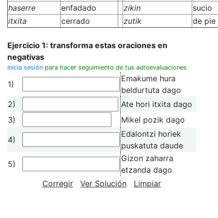
haserre
enfadado
zikin
sucio
itxita
cerrado
zutik
de pie
Ejercicio 1: transforma estas oraciones en
negativas
Inicia sesión
para hacer seguimiento de tus autoevaluaciones
Emakume hura
1)
beldurtuta dago
2)
Ate hori itxita dago
3)
Mikel pozik dago
Edalontzi horiek
4)
puskatuta daude
Gizon zaharra
5)
etzanda dago
Corregir
Ver Solución
Limpiar