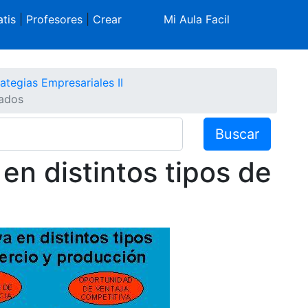
tis
|
Profesores
|
Crear
Mi Aula Facil
ategias Empresariales II
cados
Buscar
en distintos tipos de