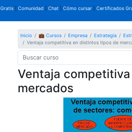
 Gratis
|
Comunidad
|
Chat
|
Cómo cursar
|
Certificados Gra
Inicio
💼 Cursos
Empresa
Estrategia
Estr
Ventaja competitiva en distintos tipos de mer
Ventaja competitiva 
mercados