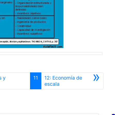
»
s y
11
12: Economía de
Siguiente
escala