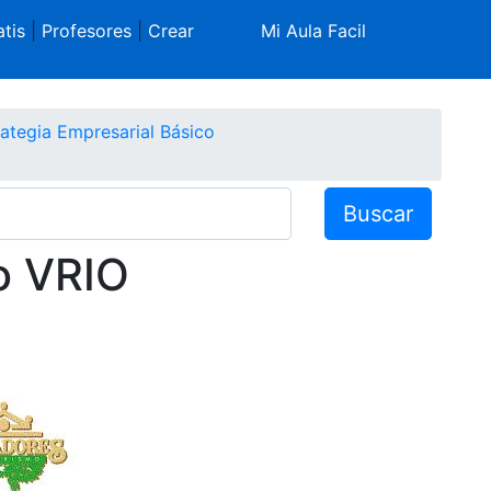
tis
|
Profesores
|
Crear
Mi Aula Facil
rategia Empresarial Básico
Buscar
o VRIO