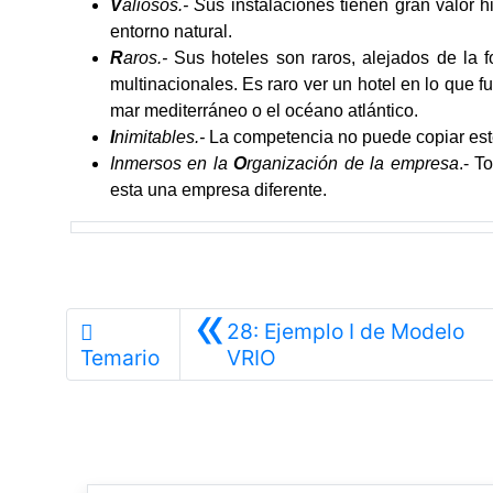
V
aliosos.- S
us instalaciones tienen gran valor h
entorno natural.
R
aros.-
Sus hoteles son raros, alejados de la
multinacionales. Es raro ver un hotel en lo que fu
mar mediterráneo o el océano atlántico.
I
nimitables.-
La competencia no puede copiar est
Inmersos en la
O
rganización de la empresa
.- T
esta una empresa diferente.
«
28: Ejemplo I de Modelo
Anterior
Temario
VRIO