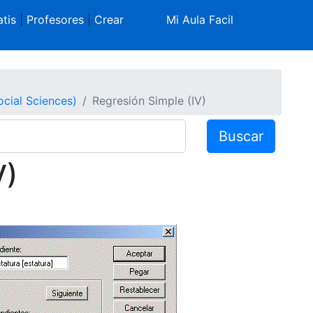
tis
|
Profesores
|
Crear
Mi Aula Facil
ocial Sciences)
Regresión Simple (IV)
Buscar
V)